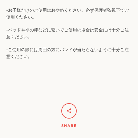
う
-
お子様だけのご使用はおやめください。必ず保護者監視下でご
使用ください。
一
-
ベッドや壁の棒などに繋いでご使用の場合は安全には十分ご注
度
意ください。
検
-
ご使用の際には周囲の方にバンドが当たらないように十分ご注
意ください。
索
す
る
SHARE