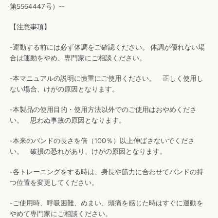
第
5564447
号）
--
【注意事項】
-運動
する前には必ず体調をご確認ください。 体調が優れ
ない場
合は運動をやめ、専門家にご相談ください。
-
本マニュアルの説明に慎重にご使用ください。
正しく使用し
ない場合、けがの原因となります。
-
本製品の使用目的・使用方法以外でのご使用はおやめくださ
い。
思わぬ事故の原因となります。
-
本来のバンドの長さを倍（
100
％）以上伸ばさないでくださ
Facebook
Instagram
い。
破損の恐れがあり、けがの原因となります。
-
各トレーニングをする時は、身長や筋力に合わせてバンドの持
つ位置を
変更してください。
も
-
ご使用時、呼吸困難、めまい、頭痛を感じた時はすぐに運動を
やめて
専門家にご相談ください。