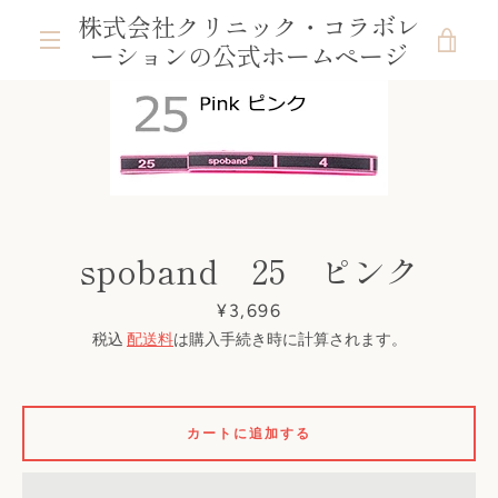
コ
株式会社クリニック・コラボレ
ン
カ
ーションの公式ホームページ
テ
メ
ン
ー
ツ
前
次
ニ
ス
ス
ス
に
ラ
ラ
ラ
ト
ス
へ
へ
イ
イ
イ
ュ
キ
ド
ド
ド
ッ
を
1
2
3
プ
ー
spoband 25 ピンク
す
見
る
価
¥3,696
る
格
税込
配送料
は購入手続き時に計算されます。
カートに追加する