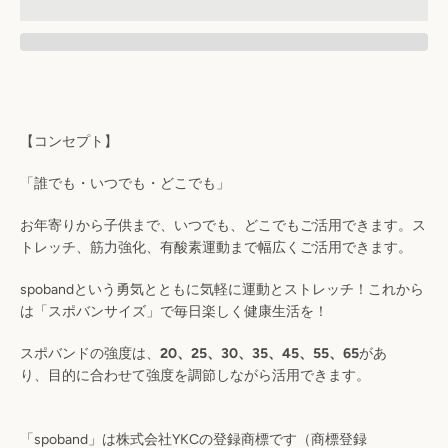
【コンセプト】
「
誰でも
・
いつでも
・
どこ
でも
」
お年寄りから子供まで、いつでも、どこでもご活用できます。
ス
トレッチ、筋力強化、有酸素運動まで幅広くご活用できます。
spoband
という勇気とともに気軽に運動とストレッチ！
これから
は「スポバンサイズ」で毎日楽しく健康生活を！
スポバンドの強度は、
20
、
25
、
30
、
35
、
45
、
55、65
があ
り、
目的に合わせて強度を調節しながら活用できます。
「
spoband
」は株式会社
YKC
の登録商標です（商標登録